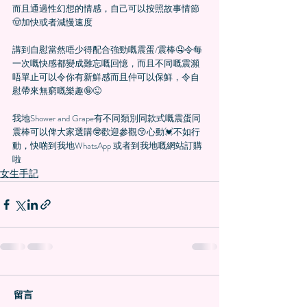
而且通過性幻想的情感，自己可以按照故事情節
🤠加快或者減慢速度
講到自慰當然唔少得配合強勁嘅震蛋/震棒🤤令每
一次嘅快感都變成難忘嘅回憶，而且不同嘅震瀕
唔單止可以令你有新鮮感而且仲可以保鮮，令自
慰帶來無窮嘅樂趣🤪😜
我地Shower and Grape有不同類別同款式嘅震蛋同
震棒可以俾大家選購🤓歡迎參觀😚心動💓不如行
動，快啲到我地WhatsApp 或者到我地嘅網站訂購
啦
女生手記
留言