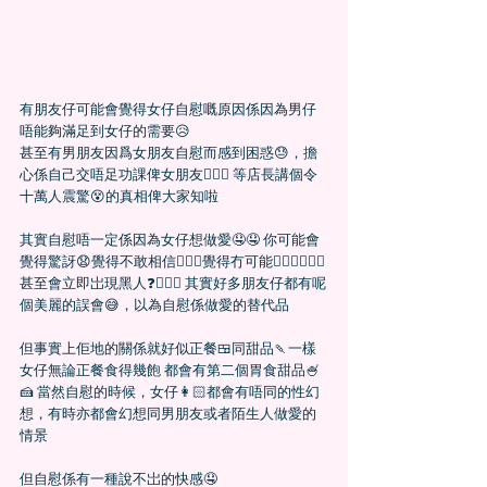
有朋友仔可能會覺得女仔自慰嘅原因係因為男仔
唔能夠滿足到女仔的需要😥
甚至有男朋友因爲女朋友自慰而感到困惑😓，擔
心係自己交唔足功課俾女朋友🤦🏻‍♂ 等店長講個令
十萬人震驚😵的真相俾大家知啦
其實自慰唔一定係因為女仔想做愛🤤🤤 你可能會
覺得驚訝😧覺得不敢相信🤦🏻‍♂覺得冇可能🙅🏻‍♂🙅🏻‍♀
甚至會立即岀現黑人❓🤷🏻‍♂ 其實好多朋友仔都有呢
個美麗的誤會😅，以為自慰係做愛的替代品
但事實上佢地的關係就好似正餐🍱同甜品🍡一樣
女仔無論正餐食得幾飽 都會有第二個胃食甜品🍧
🍰 當然自慰的時候，女仔👩🏻都會有唔同的性幻
想，有時亦都會幻想同男朋友或者陌生人做愛的
情景
但自慰係有一種說不岀的快感🤤