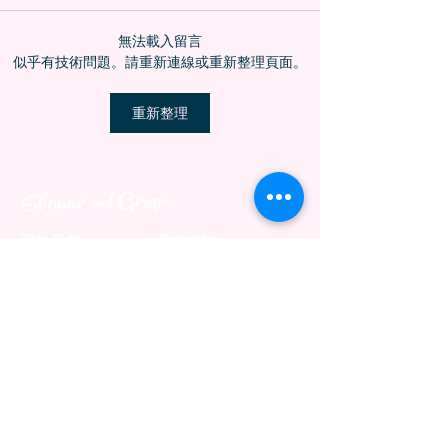
無法載入留言
似乎有技術問題。請重新連線或重新整理頁面。
重新整理
關於我們
運貨須知
​兩性關係專欄​
付款流程
​常見問題
使用條款及退貨政策
聯絡我們
電話:
+852 9450 0734
WhatsApp: +852 9450 0734