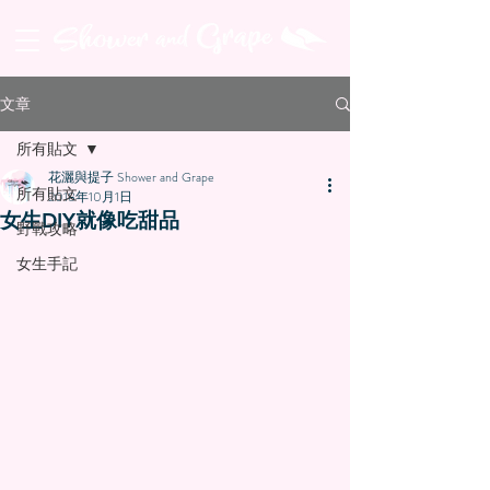
文章
所有貼文
花灑與提子 Shower and Grape
所有貼文
2018年10月1日
女生DIY就像吃甜品
野戰攻略
女生手記