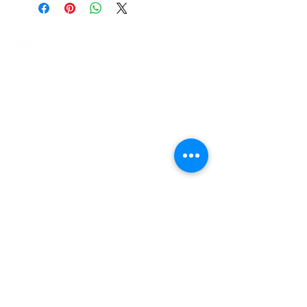
- APP內置凱格爾運動訓練程式
- 極靜音
- 完全防水
- 附印章座
- 附品牌收納袋
關於我們
運貨須知
- 附小怪獸貼紙
​兩性關係專欄​
付款流程
- 原廠兩年保養
​常見問題
使用條款及退貨政策
聯絡我們
電話:
+852 9450 0734
WhatsApp: +852 9450 0734
訂閱最新優惠消息