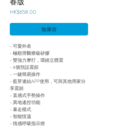
春版
價
HK$658.00
格
無庫存
- 可愛外表
- 極順滑醫療級矽膠
- 雙強力摩打，環繞立體震
- 8個預設震頻
- 一鍵簡易操作
- 藍芽連結APP使用，可與其他用家分
享震頻
- 直感式手勢操作
- 異地遙控功能
- 暴走模式
- 智能恆溫
- 情感呼吸指示燈
- 可用作進行凱格爾收陰運動