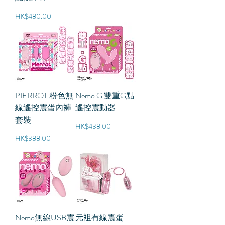
價格
HK$480.00
PIERROT 粉色無
Nemo G 雙重G點
線遙控震蛋內褲
遙控震動器
套裝
價格
HK$438.00
價格
HK$388.00
Nemo無線USB震
元袓有線震蛋