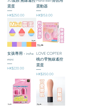
30震頻 無線遙控
Hand Ball 情侶用
震蛋
震動器
價格
價格
HK$250.00
HK$153.00
女孩專用 - iroha
LOVE COPTER
mini
桃の雫無線遙控
震蛋
價格
HK$220.00
價格
HK$350.00