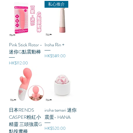
私心推介
Pink Stick Rotor -
Iroha Rin +
迷你G點震動棒
價格
HK$589.00
價格
HK$112.00
日本RENDS
iroha temari 迷你
CASPER粉紅小
震蛋- HANA
精靈 三頭強震G
價格
HK$520.00
點按摩棒