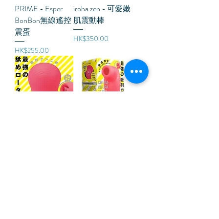
PRIME - Esper
iroha zen - 可愛嫩
BonBon無線遙控
肌震動棒
震蛋
價格
HK$350.00
價格
HK$255.00
Pero-pero Cunni
Chupa-chupa
Rotor 高速舔陰按
Zengi Rotor Seven
摩器
秒潮吸陰器
價格
價格
HK$295.00
HK$295.00
載入更多產品