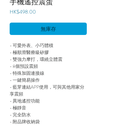
手機遙控震蛋
價
HK$498.00
格
無庫存
- 可愛外表、小巧體積
- 極順滑醫療級矽膠
- 雙強力摩打，環繞立體震
- 8個預設震頻
- 特殊加固連接線
- 一鍵簡易操作
- 藍芽連結APP使用，可與其他用家分
享震頻
- 異地遙控功能
- 極靜音
- 完全防水
- 附品牌收納袋
- 附USB充電線