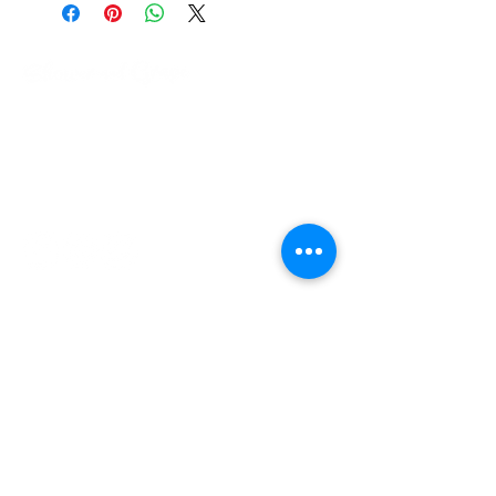
- 充電180分鐘，可連續使用100分鐘
- 原廠兩年保養
關於我們
運貨須知
​兩性關係專欄​
付款流程
​常見問題
使用條款及退貨政策
聯絡我們
電話:
+852 9450 0734
WhatsApp: +852 9450 0734
訂閱最新優惠消息