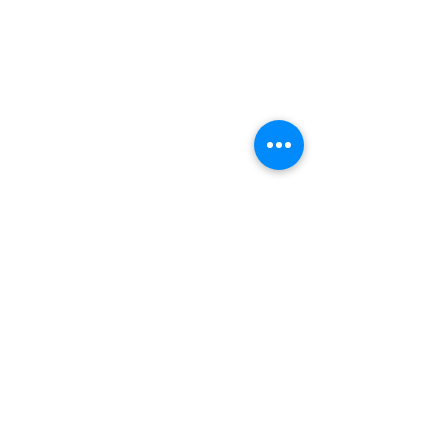
​兩性關係專欄​
付款流程
​常見問題
使用條款及退貨政策
聯絡我們
電話:
+852 9450 0734
WhatsApp: +852 9450 0734
訂閱最新優惠消息
訂閱