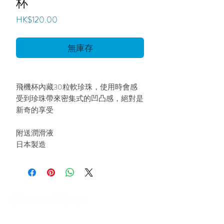
杯
價
HK$120.00
格
無庫存
飛機杯內藏30粒軟珍珠，使用時會感
受到珍珠帶來密集式的凹凸感，絕對是
新奇的享受
附送潤滑液
日本製造
關於我們
運貨須知