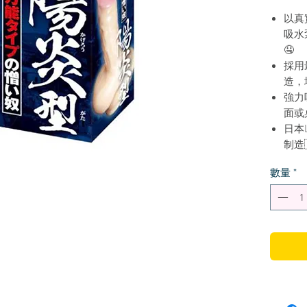
以真
吸水
🤤
採用
造，
強力
面或
日本L
制造
日本
數量
*