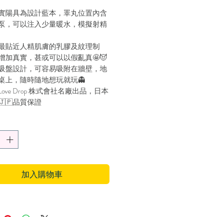
實陽具為設計藍本，睪丸位置內含
泵，可以注入少量暖水，模擬射精
最貼近人精肌膚的乳膠及紋理制
增加真實，甚或可以以假亂真🤩😈
吸盤設計，可容易吸附在牆壁，地
桌上，隨時隨地想玩就玩👻
ove Drop 株式會社名廠出品，日本
🇯🇵品質保證
進口，保證正貨
加入購物車