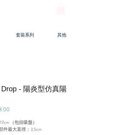
登入
套裝系列
其他
e Drop - 陽炎型仿真陽
價
8.00
格
17cm （包括吸盤）
部件最大直徑：3.5cm