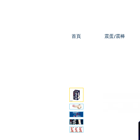
首頁
震蛋/震棒