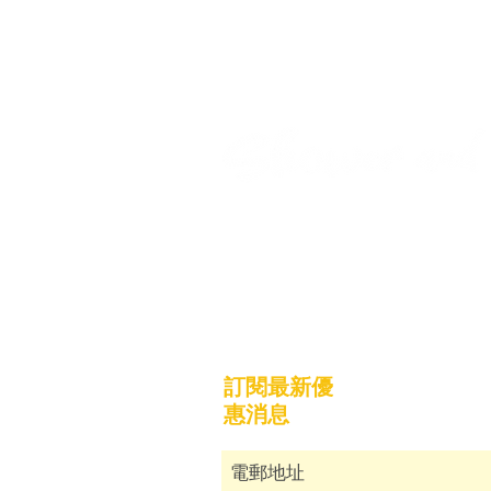
關於我們
運貨須知
​兩性關係專欄​
付款流程
​常見問題
使用條款及
聯絡我們
訂閱最新優
惠消息