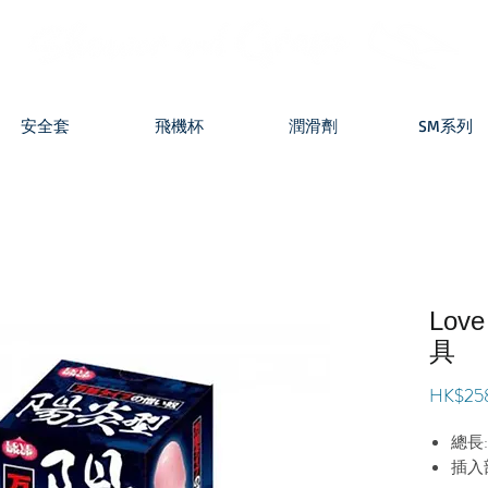
安全套
飛機杯
潤滑劑
SM系列
Lov
具
HK$25
總長:
插入