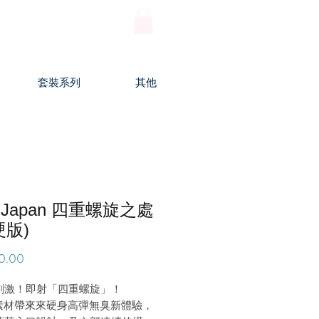
登入
套裝系列
其他
e Japan 四重螺旋之處
硬版)
價
0.00
格
刺激！即射「四重螺旋」！
r素材帶來來硬身高彈無臭新體驗，