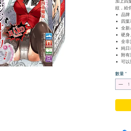
加上四
紋，給
品牌：R
四葉
全新a
硬身
全非
純日
附有
可以
H20
數量
*