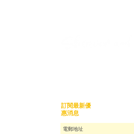
關於我們
運貨須知
​兩性關係專欄​
付款流程
​常見問題
使用條款及
聯絡我們
訂閱最新優
惠消息