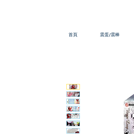
首頁
震蛋/震棒