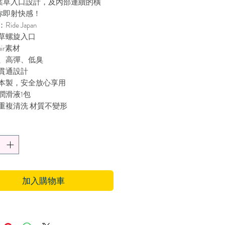
葉草入口設計，及內部連續的橫
你即射快感！
ide Japan
草螺旋入口
ir素材
、高彈、低臭
貫通設計
本製，安全放心享用
潤滑液1包
重複清洗 材質不變形
5×W135×D75
加入購物車