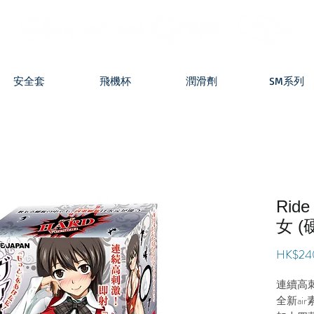
安全套
飛機杯
潤滑劑
SM系列
Rid
女 (
HK$24
連續高
全新ai