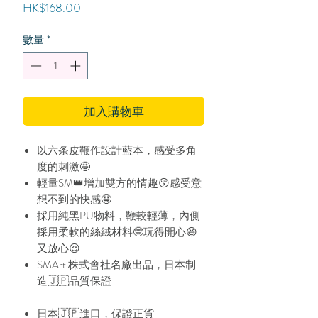
價
HK$168.00
格
數量
*
加入購物車
以六条皮鞭作設計藍本，感受多角
度的刺激🤩
輕量SM👑增加雙方的情趣😚感受意
想不到的快感🤤
採用純黑PU物料，鞭較輕薄，內側
採用柔軟的絲絨材料🤓玩得開心😆
又放心😌
SMArt 株式會社名廠出品，日本制
造🇯🇵品質保證
日本🇯🇵進口，保證正貨