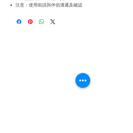
注意：使用前請與伴侶溝通及確認
意願，並注意安全！
關於我們
運貨須知
​兩性關係專欄​
付款流程
​常見問題
使用條款及退貨政策
聯絡我們
電話:
+852 9450 0734
WhatsApp: +852 9450 0734
訂閱最新優惠消息