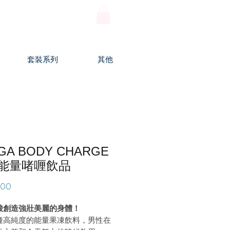
登入
套裝系列
其他
GA BODY CHARGE
能量啫喱飲品
價
.00
格
酸創造強壯美麗的身體！
種高純度的能量果凍飲料，男性在