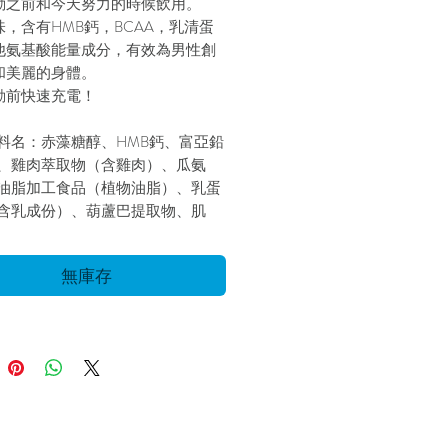
動之前和今天努力的時候飲用。
，含有HMB鈣，BCAA，乳清蛋
他氨基酸能量成分，有效為男性創
和美麗的身體。
動前快速充電！
料名：赤藻糖醇、HMB鈣、富亞鉛
、雞肉萃取物（含雞肉）、瓜氨
油脂加工食品（植物油脂）、乳蛋
含乳成份）、葫蘆巴提取物、肌
酵母（葡萄糖、富錳酵母、富亞鉛
、富銅酵母、富鉬酵母、富碘酵
無庫存
富硒酵母、富鉻酵母）、葡萄多
蘋果多酚（含蘋果）／酸度調節
精氨酸、香料、甜味劑（乙醯磺胺
、三氯蔗糖、甜菊糖）、酵素處理
苷、白氨酸、維生素C、乳化劑、
酸、異白氨酸、維生素E抽出物、
酸、泛酸钙、維生素B1、維生素
、維生素B2、維生素A、葉酸、維生