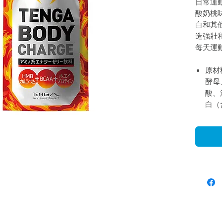
日常運
酸奶桃味
白和其
造強壯
每天運
原材
酵母
酸、
白（
酸、
酵母
母、
酚、
劑、
酸鉀
橙皮
纈胺
菸鹼
B6