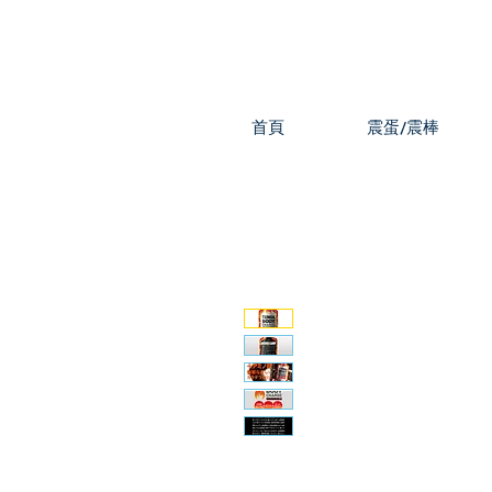
首頁
震蛋/震棒