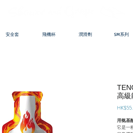
安全套
飛機杯
潤滑劑
SM系列
TEN
高級
HK$55
用氨基
它是一