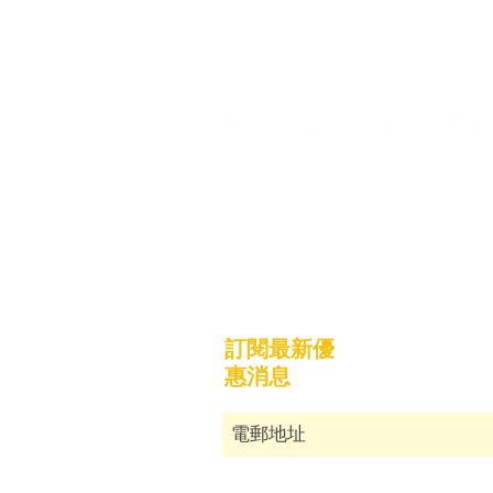
關於我們
運貨須知
​兩性關係專欄​
付款流程
​常見問題
使用條款及
聯絡我們
訂閱最新優
惠消息